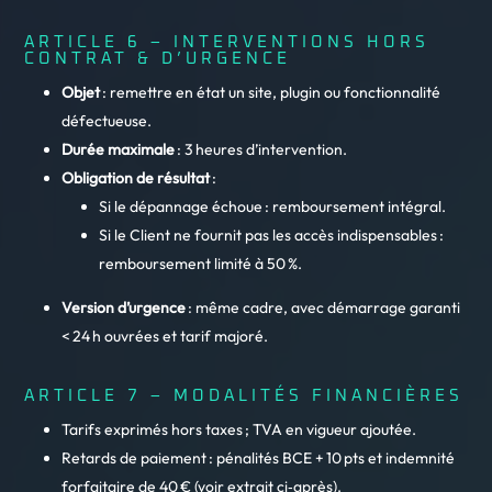
ARTICLE 6 – INTERVENTIONS HORS
CONTRAT & D’URGENCE
Objet
: remettre en état un site, plugin ou fonctionnalité
défectueuse.
Durée maximale
: 3 heures d’intervention.
Obligation de résultat
:
Si le dépannage échoue : remboursement intégral.
Si le Client ne fournit pas les accès indispensables :
remboursement limité à 50 %.
Version d’urgence
: même cadre, avec démarrage garanti
< 24 h ouvrées et tarif majoré.
ARTICLE 7 – MODALITÉS FINANCIÈRES
Tarifs exprimés hors taxes ; TVA en vigueur ajoutée.
Retards de paiement : pénalités BCE + 10 pts et indemnité
forfaitaire de 40 € (voir extrait ci‑après).