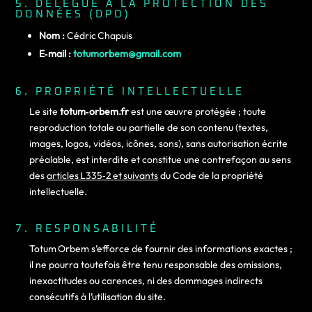
5. DÉLÉGUÉ À LA PROTECTION DES
DONNÉES (DPO)
Nom :
Cédric Chapuis
E‑mail :
totumorbem@gmail.com
6. PROPRIÉTÉ INTELLECTUELLE
Le site
totum‑orbem.fr
est une œuvre protégée ; toute
reproduction totale ou partielle de son contenu (textes,
images, logos, vidéos, icônes, sons), sans autorisation écrite
préalable, est interdite et constitue une contrefaçon au sens
des
articles L335‑2 et suivants
du Code de la propriété
intellectuelle.
7. RESPONSABILITÉ
Totum Orbem s’efforce de fournir des informations exactes ;
il ne pourra toutefois être tenu responsable des omissions,
inexactitudes ou carences, ni des dommages indirects
consécutifs à l’utilisation du site.