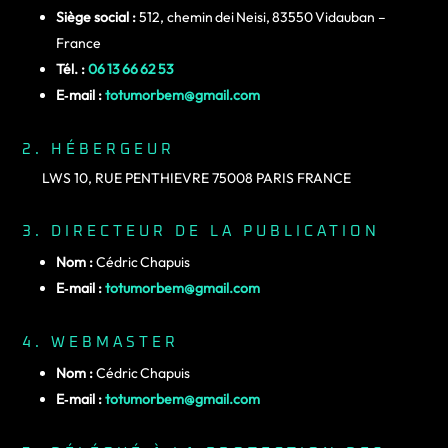
Siège social :
512, chemin dei Neisi, 83550 Vidauban –
France
Tél. :
06 13 66 62 53
E‑mail :
totumorbem@gmail.com
2. HÉBERGEUR
LWS 10, RUE PENTHIEVRE 75008 PARIS FRANCE
3. DIRECTEUR DE LA PUBLICATION
Nom :
Cédric Chapuis
E‑mail :
totumorbem@gmail.com
4. WEBMASTER
Nom :
Cédric Chapuis
E‑mail :
totumorbem@gmail.com