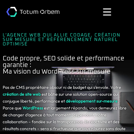
L’AGENCE WEB QUI ALLIE CODAGE, CRÉATION
SUR MESURE ET RÉFÉRENCEMENT NATUREL
OPTIMISÉ
Code propre, SEO solide et performance
garantie :
Ma vision du WordPress sur mesure
Pas de CMS propriétaire obscur ni de budget qui s’envole. Votre
création de site web
est bâtie sur une solution open-source qui
conjugue liberté, performance et
développement sur-mesure
.
Parce que
WordPress
est largement répandu, vous demeurez libre
de changer d’agence à tout moment ; cependant, notre
collaboration – fondée sur la transparence, la réactivité et des
résultats concrets – sera si fructueuse que vous n’aurez sans doute