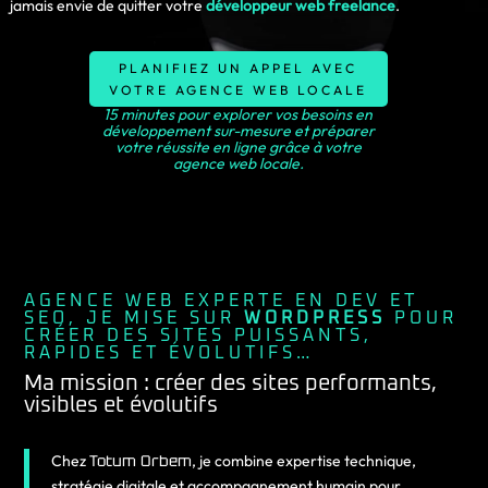
jamais envie de quitter votre
développeur web freelance
.
PLANIFIEZ UN APPEL AVEC
VOTRE AGENCE WEB LOCALE
15 minutes pour explorer vos besoins en
développement sur-mesure et préparer
votre réussite en ligne grâce à votre
agence web locale.
AGENCE WEB EXPERTE EN DEV ET
SEO, JE MISE SUR
WORDPRESS
POUR
CRÉER DES SITES PUISSANTS,
RAPIDES ET ÉVOLUTIFS…
Ma mission : créer des sites performants,
visibles et évolutifs
Chez
Totum Orbem
, je combine expertise technique,
stratégie digitale et accompagnement humain pour